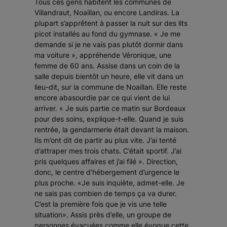
Tous ces gens habitent les communes de
Villandraut, Noaillan, ou encore Landiras. La
plupart s’apprêtent à passer la nuit sur des lits
picot installés au fond du gymnase.
« Je me
demande si je ne vais pas plutôt dormir dans
ma voiture »
, appréhende Véronique, une
femme de 60 ans. Assise dans un coin de la
salle depuis bientôt un heure, elle vit dans un
lieu-dit, sur la commune de Noaillan. Elle reste
encore abasourdie par ce qui vient de lui
arriver.
« Je suis partie ce matin sur Bordeaux
pour des soins,
explique-t-elle
. Quand je suis
rentrée, la gendarmerie était devant la maison.
Ils m’ont dit de partir au plus vite. J’ai tenté
d’attraper mes trois chats. C’était sportif. J’ai
pris quelques affaires et j’ai filé ».
Direction,
donc, le centre d’hébergement d’urgence le
plus proche.
«Je suis inquiète,
admet-elle
. Je
ne sais pas combien de temps ça va durer.
C’est la première fois que je vis une telle
situation».
Assis près d’elle, un groupe de
personnes évacuées comme elle évoque cette