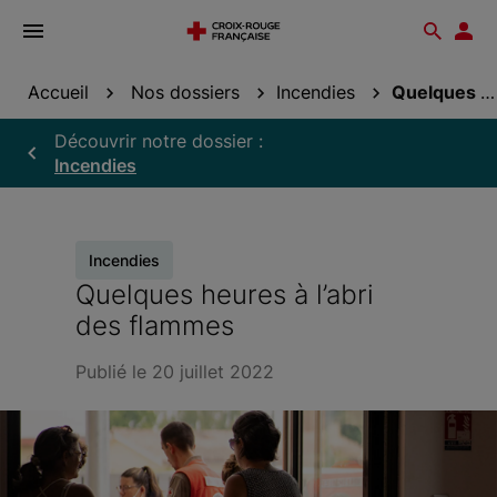
Ouvrir
Reche
Esp
le
don
menu
Accueil
Nos dossiers
Incendies
Quelques heures à l’abri des flammes
Découvrir notre dossier :
Incendies
Incendies
Quelques heures à l’abri
des flammes
Publié le 20 juillet 2022