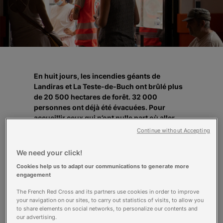
En huit jours, les incendies géants de
Landiras et La Teste-de-Buch ont brûlé plus
de 20 500 hectares de forêt. 32 000
personnes ont déjà été évacuées. Pour
accueillir ceux qui n’ont nulle part où aller,
nous avons ouvert 6 centres d’hébergement
Continue without Accepting
d’urgence et mobilisé 150 bénévoles.
Reportage à Langon, sur le plus grand centre
We need your click!
de la zone.
Cookies help us to adapt our communications to generate more
Il est 21 heures, lundi 18 juillet, dans le
engagement
gymnase de Langon, situé à 60 km au sud de
Bordeaux. La température dépasse encore les
The French Red Cross and its partners use cookies in order to improve
your navigation on our sites, to carry out statistics of visits, to allow you
30 degrés. Au loin, un énorme panache de
to share elements on social networks, to personalize our contents and
fumée obscurcit l’horizon, voilant un soleil
our advertising.
couchant rougeoyant.
« C’est le grand rush !»
,