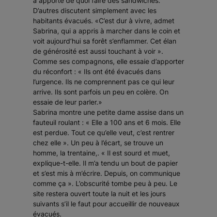
a apporté de quoi faire des sandwiches.
D’autres discutent simplement avec les
habitants évacués.
«C’est dur à vivre,
admet
Sabrina
, qui a appris à marcher dans le coin et
voit aujourd’hui sa forêt s’enflammer. Cet élan
de générosité est aussi touchant à voir ».
Comme ses compagnons, elle essaie d’apporter
du réconfort :
« Ils ont été évacués dans
l’urgence. Ils ne comprennent pas ce qui leur
arrive. Ils sont parfois un peu en colère. On
essaie de leur parler.»
Sabrina montre une petite dame assise dans un
fauteuil roulant :
« Elle a 100 ans et 6 mois. Elle
est perdue. Tout ce qu’elle veut, c’est rentrer
chez elle ».
Un peu à l’écart, se trouve un
homme, la trentaine,.
« Il est sourd et muet,
explique-t-elle.
Il m’a tendu un bout de papier
et s’est mis à m’écrire. Depuis, on communique
comme ça ».
L’obscurité tombe peu à peu. Le
site restera ouvert toute la nuit et les jours
suivants s’il le faut pour accueillir de nouveaux
évacués.