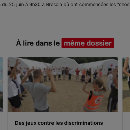
tin du 25 juin à 9h30 à Brescia où ont commencées les "cho
À lire dans le
même dossier
Des jeux contre les discriminations