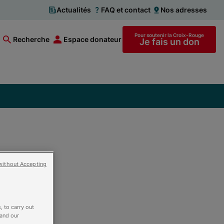
Actualités
FAQ et contact
Nos adresses
Pour soutenir la Croix-Rouge
Recherche
Espace donateur
Je fais un don
without Accepting
, to carry out
 and our