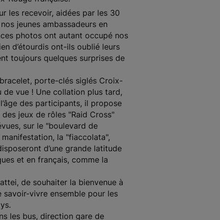
r les recevoir, aidées par les 30
r nos jeunes ambassadeurs en
nces photos ont autant occupé nos
en d’étourdis ont-ils oublié leurs
nt toujours quelques surprises de
bracelet, porte-clés siglés Croix-
de vue ! Une collation plus tard,
’âge des participants, il propose
i des jeux de rôles "Raid Cross"
évues, sur le "boulevard de
manifestation, la "fiaccolata",
disposeront d’une grande latitude
ues et en français, comme la
attei, de souhaiter la bienvenue à
 savoir-vivre ensemble pour les
ys.
s les bus, direction gare de