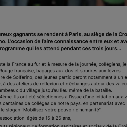
ureux gagnants se rendent à Paris, au siège de la Cr
ino. L’occasion de faire connaissance entre eux et a
rogramme qui les attend pendant ces trois jours…
ute la France au fur et à mesure de la journée, collégiens, 
-Rouge française, bagages aux dos et sourires aux lèvres....
aire de Solferino, ces jeunes participeront notamment à un 
 à des ateliers de réflexion et d’échanges autour des valeu
ambeaux du village jusqu’au lieu même de la bataille.
ème. Ils ont été sélectionnés à l’issue d’une initiation aux 
centaines de collèges de notre pays, en partenariat avec l’E
e, le slogan "Mobilisez votre pouvoir d’humanité".
association, âgés de 16 à 26 ans,
ituts régionaux de formation sanitaires et sociaux de la Cro