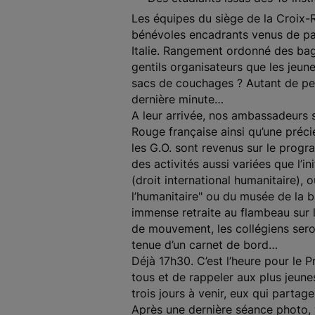
Les équipes du siège de la Croix-R
bénévoles encadrants venus de pa
Italie. Rangement ordonné des ba
gentils organisateurs que les jeune
sacs de couchages ? Autant de pet
dernière minute…
A leur arrivée, nos ambassadeurs s
Rouge française ainsi qu’une préci
les G.O. sont revenus sur le progr
des activités aussi variées que l’i
(droit international humanitaire),
l’humanitaire" ou du musée de la ba
immense retraite au flambeau sur l
de mouvement, les collégiens sero
tenue d’un carnet de bord…
Déjà 17h30. C’est l’heure pour le 
tous et de rappeler aux plus jeun
trois jours à venir, eux qui parta
Après une dernière séance photo, 