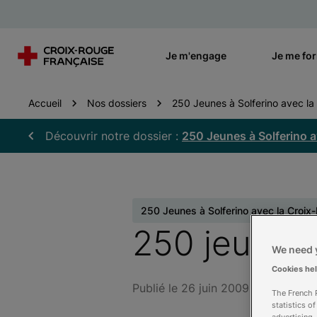
Je m'engage
Je me fo
Accueil
Nos dossiers
250 Jeunes à Solferino avec la 
Découvrir notre dossier :
250 Jeunes à Solferino a
250 Jeunes à Solferino avec la Croix
250 jeunes 
We need y
Cookies he
Publié le 26 juin 2009
The French R
statistics o
advertising.