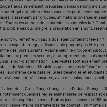
ouge française s’étaient préparées depuis de long mois pou
rtout et qui ont pris sur leurs vacances pour accompagne
gages, classement par groupes, animations diverses et séa
s ! Toutes les autorisations parentales sont elles là ? Combi
its problèmes qui, malgré la préparation en amont, réserve
e sont vu remettre un sac à dos léger contenant tee-shirt, 
euse casquette rouge, indispensable pour ne pas être perdu 
amme des jours suivants. Adapté selon le groupe et surtout l
nitiation aux premiers secours, à l’autoprotection ; mais auss
 ou sur la non-discrimination… Des visites sont également pr
taille de Solferino… N’oublions pas non plus le "clou" de la 
es lieux même de la bataille. Si les bénévoles et étudiants 
nt évidemment très encadrés, avec des animations spécifiq
Président de la Croix-Rouge française, le Pr Jean-François M
es notamment quelques règles élémentaires de respect et de
geront cette expérience avec d’autres jeunes venus de 185 pa
voici venue l’heure du branle-bas de combat : on monte dan