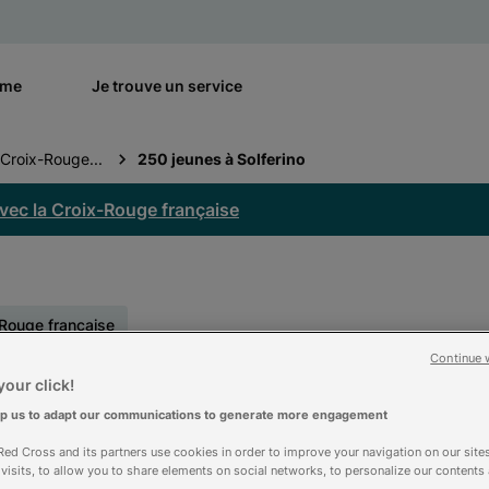
rme
Je trouve un service
Croix-Rouge...
250 jeunes à Solferino
vec la Croix-Rouge française
-Rouge française
à Solferino
Continue 
our click!
lp us to adapt our communications to generate more engagement
ed Cross and its partners use cookies in order to improve your navigation on our sites
f visits, to allow you to share elements on social networks, to personalize our contents