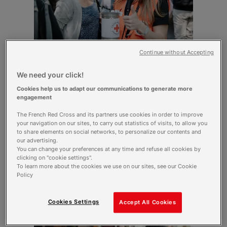
Continue without Accepting
Lancement des Journées nationales
We need your click!
2026
Cookies help us to adapt our communications to generate more
engagement
Vous les reconnaîtrez facilement à leur chasuble rouge et
The French Red Cross and its partners use cookies in order to improve
leur tirelire
,
du 23 au 31 mai , nos bénévoles iront à votre
your navigation on our sites, to carry out statistics of visits, to allow you
rencontre partout en France. Objectif : financer toutes nos
to share elements on social networks, to personalize our contents and
actions locales pour aider celles et ceux qui en ont besoin.
our advertising.
You can change your preferences at any time and refuse all cookies by
clicking on "cookie settings".
Je découvre l'article
To learn more about the cookies we use on our sites, see our Cookie
Policy
Cookies Settings
Accept All Cookies