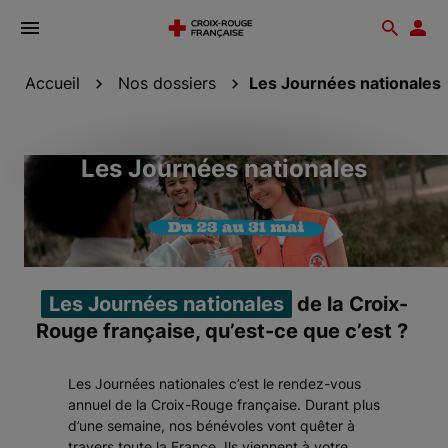
Ouvrir
Reche
Esp
le
don
menu
Accueil
Nos dossiers
Les Journées nationales
Les Journées nationales
Les Journées nationales
de la Croix-
Rouge française, qu’est-ce que c’est ?
Les Journées nationales c’est le rendez-vous
annuel de la Croix-Rouge française. Durant plus
d’une semaine, nos bénévoles vont quêter à
travers toute la France. Ils viennent à votre