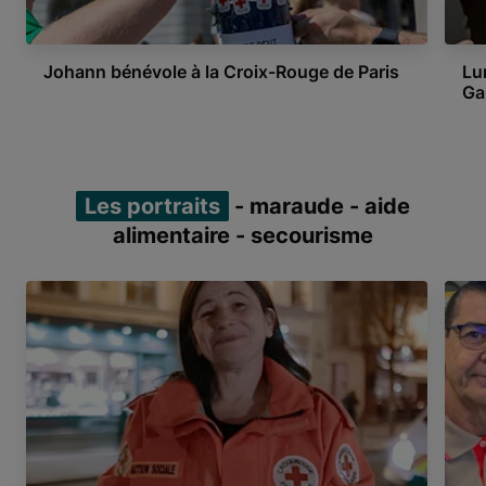
Johann bénévole à la Croix-Rouge de Paris
Lu
Ga
Item 1 of 3
Les portraits
- maraude - aide
alimentaire - secourisme