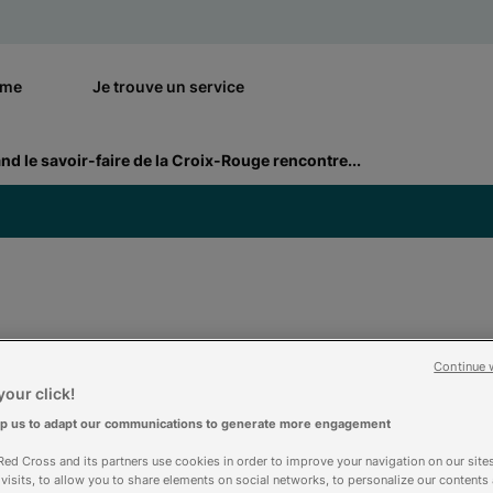
rme
Je trouve un service
nd le savoir-faire de la Croix-Rouge rencontre...
voir-faire de la Cro
Continue 
our click!
’expertise de la Fond
lp us to adapt our communications to generate more engagement
ed Cross and its partners use cookies in order to improve your navigation on our sites
f visits, to allow you to share elements on social networks, to personalize our contents