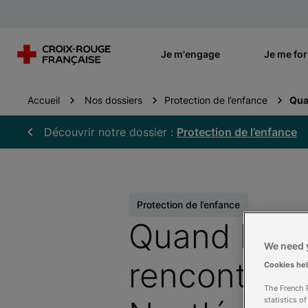
Je m'engage
Je me fo
Accueil
Nos dossiers
Protection de l’enfance
Qua
Découvrir notre dossier :
Protection de l’enfance
Protection de l’enfance
Quand le sa
We need y
rencontre l
Cookies he
The French R
statistics o