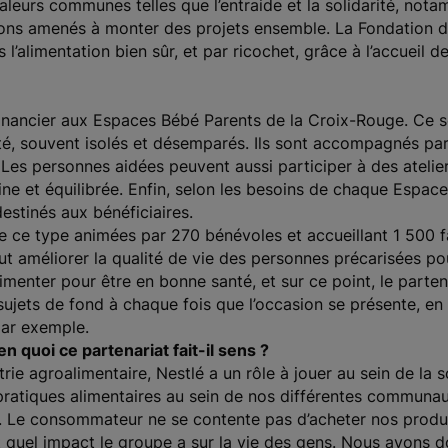
leurs communes telles que l’entraide et la solidarité, notam
rions amenés à monter des projets ensemble. La Fondation do
 l’alimentation bien sûr, et par ricochet, grâce à l’accueil 
inancier aux Espaces Bébé Parents de la Croix-Rouge. Ce so
lté, souvent isolés et désemparés. Ils sont accompagnés par
. Les personnes aidées peuvent aussi participer à des atelier
ine et équilibrée. Enfin, selon les besoins de chaque Espace
estinés aux bénéficiaires.
de ce type animées par 270 bénévoles et accueillant 1 500 f
ut améliorer la qualité de vie des personnes précarisées pou
’alimenter pour être en bonne santé, et sur ce point, le part
ujets de fond à chaque fois que l’occasion se présente, en
par exemple.
n quoi ce partenariat fait-il sens ?
trie agroalimentaire, Nestlé a un rôle à jouer au sein de la
pratiques alimentaires au sein de nos différentes communau
 Le consommateur ne se contente pas d’acheter nos produit
t quel impact le groupe a sur la vie des gens. Nous avons 