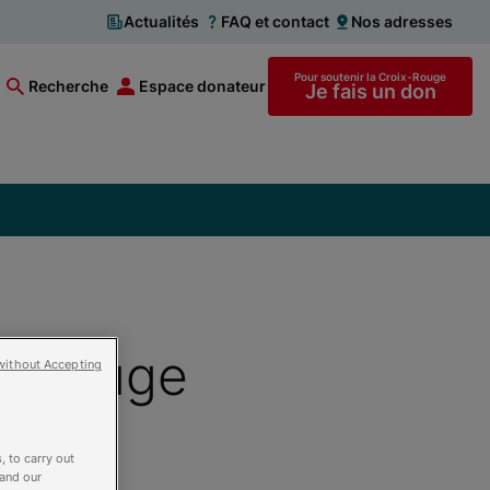
Actualités
FAQ et contact
Nos adresses
Pour soutenir la Croix-Rouge
Recherche
Espace donateur
Je fais un don
ix-Rouge
without Accepting
ation
, to carry out
 and our