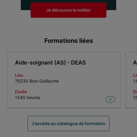
Je découvre le métier
Formations liées
Aide-soignant (AS) - DEAS
A
Lieu
L
76230 Bois-Guillaume
1
Durée
D
1540 heures
1
Item 1 of 7
J'accède au catalogue de formation