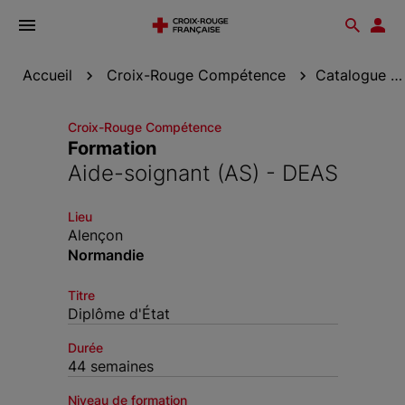
Ouvrir
Reche
Esp
le
don
menu
Accueil
Croix-Rouge Compétence
Catalogue de formation
Croix-Rouge Compétence
Formation
Aide-soignant (AS) - DEAS
Lieu
Alençon
Normandie
Titre
Diplôme d'État
Durée
44 semaines
Niveau de formation