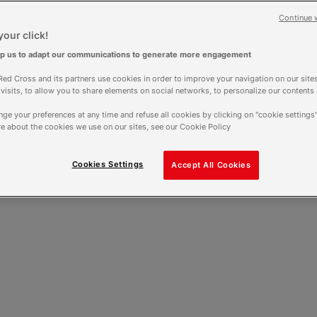
Durée
Continue 
20 jours
our click!
lp us to adapt our communications to generate more engagement
ed Cross and its partners use cookies in order to improve your navigation on our sites
f visits, to allow you to share elements on social networks, to personalize our contents
ge your preferences at any time and refuse all cookies by clicking on "cookie settings"
e about the cookies we use on our sites, see our Cookie Policy
Cookies Settings
Accept All Cookies