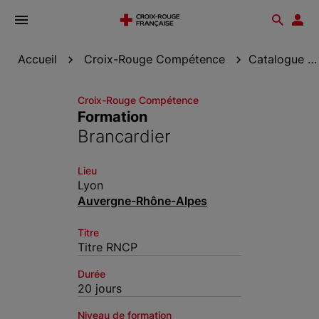
Ouvrir
Reche
Esp
le
don
menu
Accueil
Croix-Rouge Compétence
Catalogue de formation
Croix-Rouge Compétence
Formation
Brancardier
Lieu
Lyon
Auvergne-Rhône-Alpes
Titre
Titre RNCP
Durée
20 jours
Niveau de formation