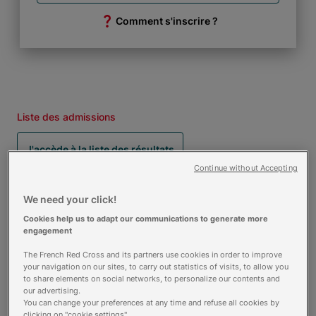
Comment s'inscrire ?
Liste des admissions
J'accède à la liste des résultats
Continue without Accepting
We need your click!
Cookies help us to adapt our communications to generate more
engagement
Description
The French Red Cross and its partners use cookies in order to improve
your navigation on our sites, to carry out statistics of visits, to allow you
to share elements on social networks, to personalize our contents and
Le brancardier travaille au sein d'un hôpital,
our advertising.
d'une clinique, d'un centre de soin de suite et
You can change your preferences at any time and refuse all cookies by
clicking on "cookie settings".