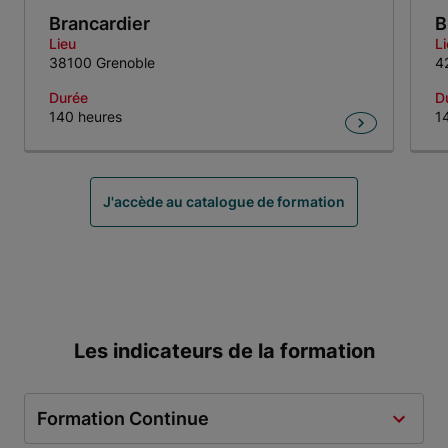
Brancardier
B
Lieu
L
38100 Grenoble
4
Durée
D
140 heures
1
Item 1 of 5
J'accède au catalogue de formation
Les indicateurs de la formation
Formation Continue