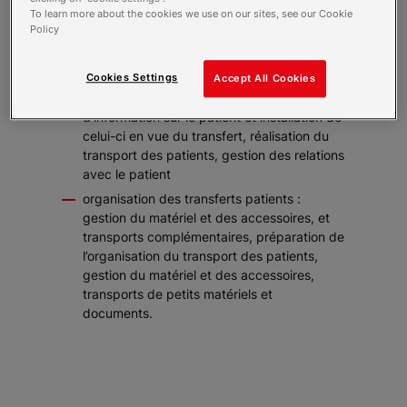
de réadaptation, ou d'un établissement
To learn more about the cookies we use on our sites, see our Cookie
d'accueil et de soin. En fonction de
Policy
l’établissement et des missions qui lui sont
confiées, le brancardier peut exercer tout ou
Cookies Settings
partie des deux domaines d’activités suivants :
Accept All Cookies
brancardage des patients : recueil
d’information sur le patient et installation de
celui-ci en vue du transfert, réalisation du
transport des patients, gestion des relations
avec le patient
organisation des transferts patients :
gestion du matériel et des accessoires, et
transports complémentaires, préparation de
l’organisation du transport des patients,
gestion du matériel et des accessoires,
transports de petits matériels et
documents.