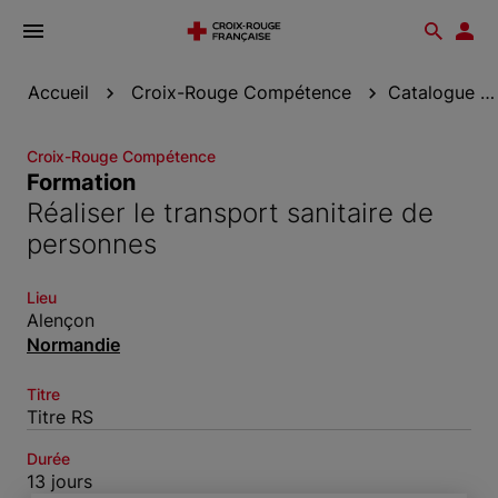
Ouvrir
Reche
Esp
le
don
menu
Accueil
Croix-Rouge Compétence
Catalogue de formation
Croix-Rouge Compétence
Formation
Réaliser le transport sanitaire de
personnes
Lieu
Alençon
Normandie
Titre
Titre RS
Durée
13 jours