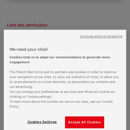
Liste des admissions
Continue without Accepting
J'accède à la liste des résultats
We need your click!
Cookies help us to adapt our communications to generate more
engagement
The French Red Cross and its partners use cookies in order to improve
your navigation on our sites, to carry out statistics of visits, to allow you
Description
to share elements on social networks, to personalize our contents and
our advertising.
You can change your preferences at any time and refuse all cookies by
Cette formation permet d'accéder au métier
clicking on "cookie settings".
d'auxiliaire ambulancier. L'auxiliaire ambulancier
To learn more about the cookies we use on our sites, see our Cookie
Policy
assure la conduite du véhicule sanitaire léger
ou est l'équipier de l'ambulancier, dans
l'ambulance. Il assure seul ou avec un
Cookies Settings
Accept All Cookies
ambulancier diplômé d'Etat le transport des