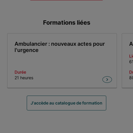
Formations liées
Ambulancier : nouveaux actes pour
A
l'urgence
L
6
Durée
D
21 heures
8
Item 1 of 6
J'accède au catalogue de formation