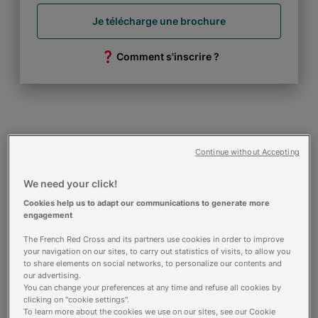
Je télécharge une brochure
Comment s'inscrire ?
Calendrier voie initiale et continue
Continue without Accepting
21 octobre 2025 - Ouverture des sélections
We need your click!
12 décembre 2025 - Clôture des sélections
16 février 2026 - Publication des admissions
Cookies help us to adapt our communications to generate more
31 août 2026 - Rentrée
engagement
The French Red Cross and its partners use cookies in order to improve
Calendrier voie Parcoursup
your navigation on our sites, to carry out statistics of visits, to allow you
to share elements on social networks, to personalize our contents and
19 janvier 2026 - Ouverture des sélections
our advertising.
1 avril 2026 - Clôture des sélections
You can change your preferences at any time and refuse all cookies by
clicking on "cookie settings".
2 juin 2026 - Publication des admissions
To learn more about the cookies we use on our sites, see our Cookie
31 août 2026 - Rentrée