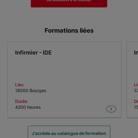
Formations liées
Infirmier - IDE
I
Lieu
L
18000 Bourges
3
Durée
D
4200 heures
1
Item 1 of 3
J'accède au catalogue de formation