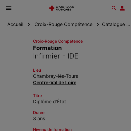
Ouvrir
Reche
Esp
le
don
menu
Accueil
Croix-Rouge Compétence
Catalogue de formation
Croix-Rouge Compétence
Formation
Infirmier - IDE
Lieu
Chambray-lès-Tours
Centre-Val de Loire
Titre
Diplôme d'État
Durée
3 ans
Niveau de formation