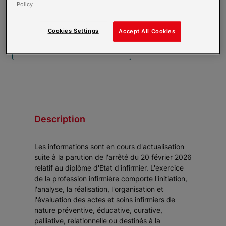
Policy
Liste des admissions
Cookies Settings
Accept All Cookies
J'accède à la liste des résultats
Description
Les informations sont en cours d'actualisation
suite à la parution de l'arrêté du 20 février 2026
relatif au diplôme d'Etat d'infirmier. L'exercice
de la profession infirmière comporte l'initiation,
l'analyse, la réalisation, l'organisation et
l'évaluation des actes et soins infirmiers de
nature préventive, éducative, curative,
palliative, relationnelle ou destinés à la