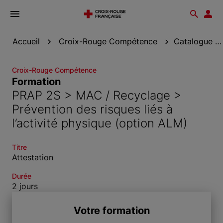
Ouvrir
Reche
Esp
le
don
menu
Accueil
Croix-Rouge Compétence
Catalogue de formation
Croix-Rouge Compétence
Formation
PRAP 2S > MAC / Recyclage >
Prévention des risques liés à
l’activité physique (option ALM)
Titre
Attestation
Durée
2 jours
Votre formation