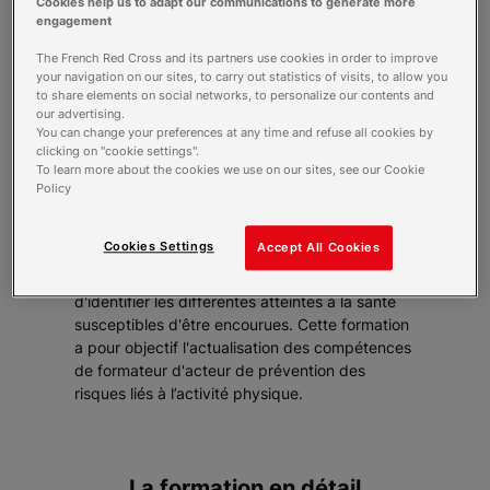
Cookies help us to adapt our communications to generate more
engagement
The French Red Cross and its partners use cookies in order to improve
your navigation on our sites, to carry out statistics of visits, to allow you
to share elements on social networks, to personalize our contents and
our advertising.
You can change your preferences at any time and refuse all cookies by
Description
clicking on "cookie settings".
To learn more about the cookies we use on our sites, see our Cookie
Policy
L'acteur de prévention des risques liés à
l’activité physique dans son entreprise observe
Cookies Settings
Accept All Cookies
et analyse sa situation de travail en s'appuyant
sur le fonctionnement du corps humain, afin
d'identifier les différentes atteintes à la santé
susceptibles d'être encourues. Cette formation
a pour objectif l'actualisation des compétences
de formateur d'acteur de prévention des
risques liés à l’activité physique.
La formation en détail