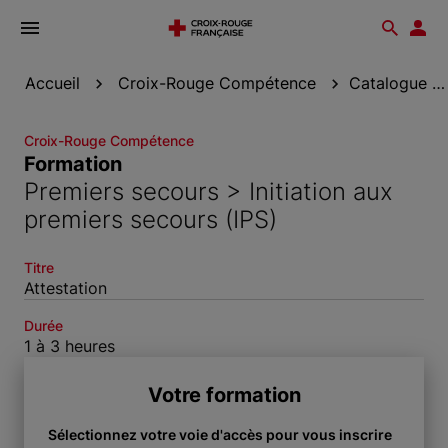
Ouvrir
Reche
Esp
le
don
menu
Accueil
Croix-Rouge Compétence
Catalogue de formation
Croix-Rouge Compétence
Formation
Premiers secours > Initiation aux
premiers secours (IPS)
Titre
Attestation
Durée
1 à 3 heures
Votre formation
Sélectionnez votre voie d'accès pour vous inscrire