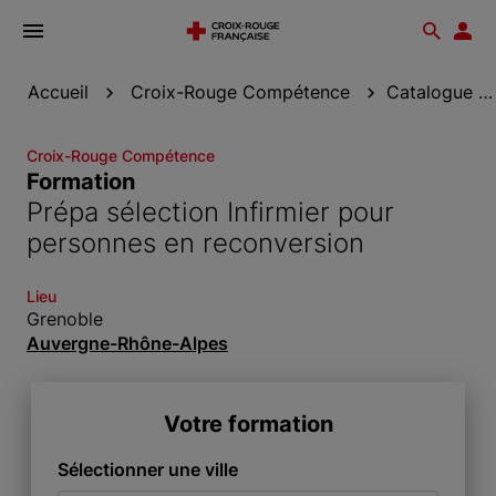
Ouvrir
Reche
Esp
le
don
menu
Accueil
Croix-Rouge Compétence
Catalogue de formation
Croix-Rouge Compétence
Formation
Prépa sélection Infirmier pour
personnes en reconversion
Lieu
Grenoble
Auvergne-Rhône-Alpes
Votre formation
Sélectionner une ville