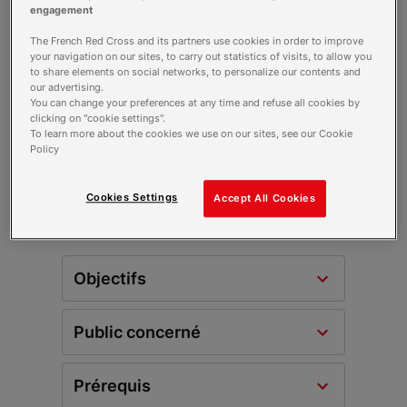
engagement
The French Red Cross and its partners use cookies in order to improve
Description
your navigation on our sites, to carry out statistics of visits, to allow you
to share elements on social networks, to personalize our contents and
our advertising.
You can change your preferences at any time and refuse all cookies by
Affirmer son projet professionnel vers le métier
clicking on "cookie settings".
d'infirmier, se préparer aux épreuves de
To learn more about the cookies we use on our sites, see our Cookie
sélection.
Policy
Cookies Settings
Accept All Cookies
La formation en détail
Objectifs
Public concerné
Prérequis