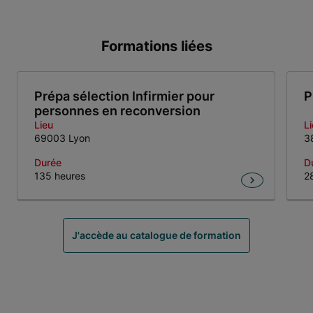
Formations liées
Prépa sélection Infirmier pour
P
personnes en reconversion
Lieu
L
69003 Lyon
3
Durée
D
135 heures
2
Item 1 of 5
J'accède au catalogue de formation