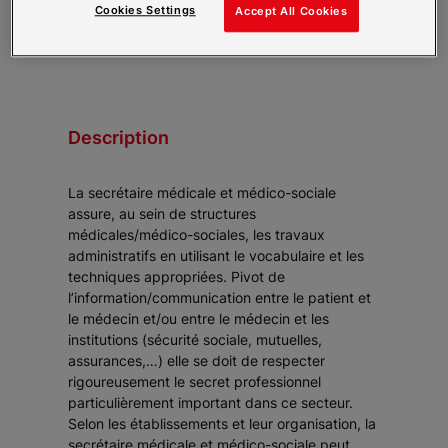
Cookies Settings
Accept All Cookies
Description
La secrétaire médicale et médico-sociale
assure, au sein de structures
médicales/médico-sociales, les travaux
administratifs en utilisant le vocabulaire et les
techniques appropriées. Pivot de
l’information/communication entre le patient et
le médecin et/ou entre le médecin et les
institutions (sécurité sociale, mutuelles,
assurances,…) elle se doit de respecter
rigoureusement le secret professionnel
particulièrement important dans ce secteur.
Selon les établissements et leur organisation, la
secrétaire médicale et médico-sociale peut