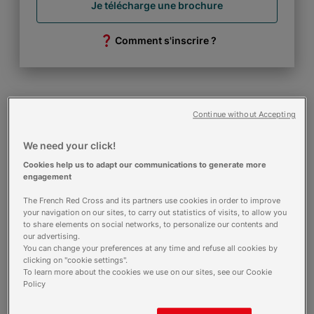
Je télécharge une brochure
Comment s'inscrire ?
Continue without Accepting
Calendrier voie alternance
We need your click!
25 septembre 2026 - Rentrée
Cookies help us to adapt our communications to generate more
engagement
Calendrier voie initiale et continue
The French Red Cross and its partners use cookies in order to improve
your navigation on our sites, to carry out statistics of visits, to allow you
9 décembre 2025 - Ouverture des sélections
to share elements on social networks, to personalize our contents and
22 septembre 2026 - Clôture des sélections
our advertising.
25 septembre 2026 - Rentrée
You can change your preferences at any time and refuse all cookies by
clicking on "cookie settings".
To learn more about the cookies we use on our sites, see our Cookie
Liste des admissions
Policy
J'accède à la liste des résultats