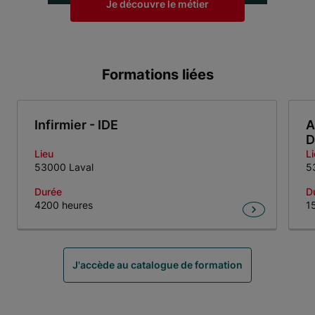
Je découvre le métier
Formations liées
Infirmier - IDE
A
D
Lieu
L
53000 Laval
5
Durée
D
4200 heures
1
Item 1 of 3
J'accède au catalogue de formation