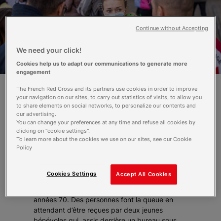
Continue without Accepting
We need your click!
Cookies help us to adapt our communications to generate more
engagement
The French Red Cross and its partners use cookies in order to improve
your navigation on our sites, to carry out statistics of visits, to allow you
Âgée de 37 ans, Ivana se présente à la
to share elements on social networks, to personalize our contents and
Croix-Rouge ukrainienne avec son fils et
our advertising.
You can change your preferences at any time and refuse all cookies by
son père pour y trouver de l’aide et du
clicking on "cookie settings".
réconfort.
To learn more about the cookies we use on our sites, see our Cookie
Policy
Ivana est arrivée il y a quelques jours à Lviv,
avec son fils âgé de 10 ans et son père. Nous
Cookies Settings
Accept All Cookies
sommes devant le principal local de la Croix-
Rouge ukrainienne, au pied d’un immeuble des
années 70. Des personnes font la queue en
attendant d’être reçues par deux jeunes
bénévoles qui, assis derrière un bureau sous