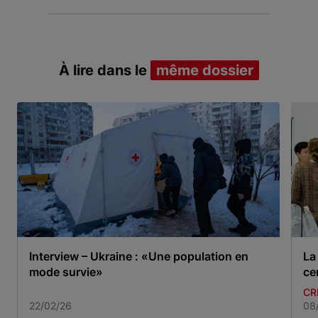
À lire dans le
même dossier
Interview – Ukraine : «Une population en
La
mode survie»
ce
CR
22/02/26
08