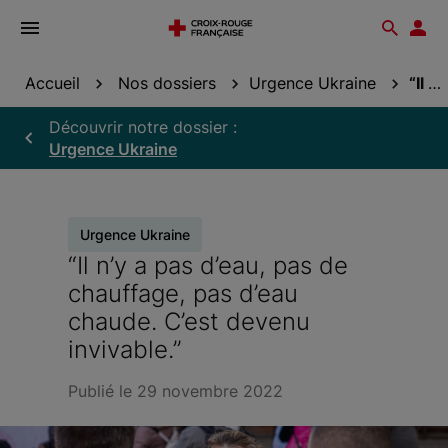
Ouvrir
Reche
Esp
le
don
menu
Accueil
Nos dossiers
Urgence Ukraine
“Il n’y a pas d’eau, pas de chauffage, pas d’eau...
Découvrir notre dossier :
Urgence Ukraine
Urgence Ukraine
“Il n’y a pas d’eau, pas de
chauffage, pas d’eau
chaude. C’est devenu
invivable.”
Publié le 29 novembre 2022