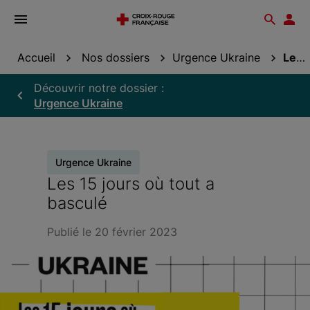
Ouvrir
Reche
Esp
le
don
menu
Accueil
Nos dossiers
Urgence Ukraine
Les 15 jours où tout a basculé
Découvrir notre dossier :
Urgence Ukraine
Urgence Ukraine
Les 15 jours où tout a
basculé
Publié le 20 février 2023