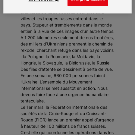
met son plan à exécution. Au lever du jour, les
premières bombes s’abattent sur plusieurs
villes et les troupes russes entrent dans le
pays. Stupeur et tremblements dans le monde
entier, à la vue de ces images d’un autre temps.
A 1 200 kilomètres seulement de nos frontières,
des milliers d’Ukrainiens prennent le chemin de
l’exode, cherchant refuge dans les pays voisins
: la Pologne, la Roumanie, la Moldavie, la
Hongrie, la Slovaquie, la Biélorussie, la Russie.
Des files d’attente se dessinent à perte de vue.
En une semaine, 660 000 personnes fuient
l’Ukraine. L’ensemble du Mouvement
international se met aussitôt en action. Nous
devons faire face à une urgence humanitaire
tentaculaire.
Le 1er mars, la Fédération internationale des
sociétés de la Croix-Rouge et du Croissant-
Rouge (FICR) lance un premier appel d’urgence
à hauteur de 100 millions de francs suisses.
C’est elle qui coordonne les opérations dans les