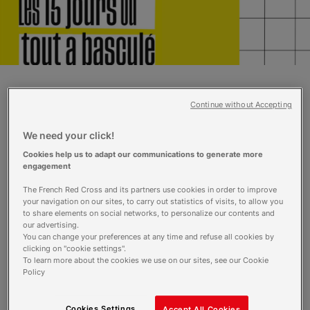
Personne ne voulait croire la rumeur et
Continue without Accepting
pourtant, à l’aube du 24 février 2022, les
troupes russes entrent bel et bien en Ukraine
We need your click!
sous le regard consterné de la communauté
Cookies help us to adapt our communications to generate more
internationale. Une guerre débute alors à 1
engagement
200 kilomètres seulement de nos frontières,
The French Red Cross and its partners use cookies in order to improve
poussant des centaines de milliers
your navigation on our sites, to carry out statistics of visits, to allow you
d’Ukrainiens vers les pays voisins. Face à une
to share elements on social networks, to personalize our contents and
urgence humanitaire tentaculaire, une
our advertising.
solidarité tout aussi exceptionnelle se met
You can change your preferences at any time and refuse all cookies by
clicking on "cookie settings".
immédiatement en place. C’était il y a tout
To learn more about the cookies we use on our sites, see our Cookie
juste un an.
Policy
Le 24 février 2022, confirmant la rumeur de
plus en forte d’une offensive imminente contre
l’Ukraine, le président russe, Vladimir Poutine,
Cookies Settings
Accept All Cookies