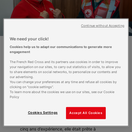
Continue without Accepting
We need your click!
Cookies help us to adapt our communications to generate more
engagement
Natalia œuvre depuis 25 ans pour la
Croix-Rouge ukrainienne.
The French Red Cross and its partners use cookies in order to improve
your navigation on our sites, to carry out statistics of visits, to allow you
to share elements on social networks, to personalize our contents and
Nous sommes dans un local au pied d’un
our advertising.
immeuble sans charme, à la périphérie de Lviv.
You can change your preferences at any time and refuse all cookies by
Au rez-de-chaussée, un local abrite l’un des
clicking on "cookie settings".
centres de la Croix-Rouge ukrainienne. Natalia,
To learn more about the cookies we use on our sites, see our Cookie
Policy
la petite soixantaine, devrait couler une retraite
paisible mais il n’en est rien. Natalia travaille
depuis 1998 pour la Croix-Rouge.
Cookies Settings
Accept All Cookies
Son mari est un ancien pompier à la retraite.
Quand on lui demande si, du haut de ses vingt-
cinq ans d’expérience, elle était prête à