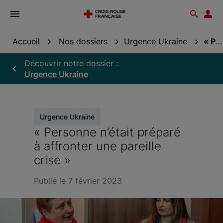
Ouvrir
Reche
Esp
le
don
menu
Accueil
Nos dossiers
Urgence Ukraine
« Personne n’était préparé à affronter une...
Découvrir notre dossier :
Urgence Ukraine
Urgence Ukraine
« Personne n’était préparé
à affronter une pareille
crise »
Publié le 7 février 2023