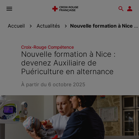
Ouvrir
Reche
Esp
le
don
menu
Accueil
Actualités
Nouvelle formation à Nice : devenez Auxiliaire de...
Croix-Rouge Compétence
Nouvelle formation à Nice :
devenez Auxiliaire de
Puériculture en alternance
À partir du 6 octobre 2025