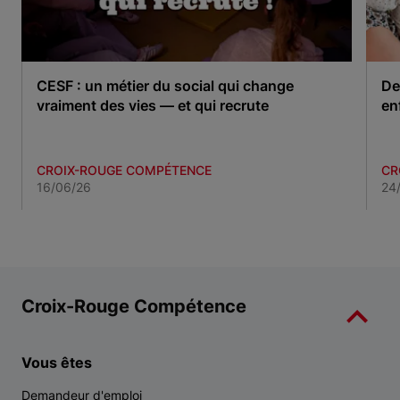
CESF : un métier du social qui change
De
vraiment des vies — et qui recrute
en
CROIX-ROUGE COMPÉTENCE
CR
16/06/26
24
Item 1 of 3
Croix-Rouge Compétence
Vous êtes
Demandeur d'emploi