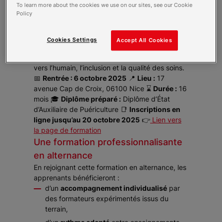
et autres acteurs du soin, en respectant le
To learn more about the cookies we use on our sites, see our Cookie
Policy
rythme et les besoins spécifiques de chaque
enfant.
Intégrer
Croix-Rouge Compétence Provence-
Cookies Settings
Accept All Cookies
Alpes-Côte d'Azur - Site de Nice
, c’est faire le
choix d’une formation d’intérêt général, tournée
vers l’humain, l’inclusion et la qualité des soins.
📅
Rentrée : 6 octobre 2025
📍
Lieu :
17
avenue Cap de Croix, 06100 Nice ⌛
Durée :
16
mois 🎓
Diplôme préparé :
Diplôme d’État
d’Auxiliaire de Puériculture 📑
Inscriptions en
ligne jusqu’au 20 octobre 2025
👉
Lien vers
la page de formation
Une formation professionnalisante
en alternance
En rejoignant cette formation en alternance, les
apprenants bénéficieront :
d’un
accompagnement individualisé
par
des formateurs expérimentés issus du
terrain,