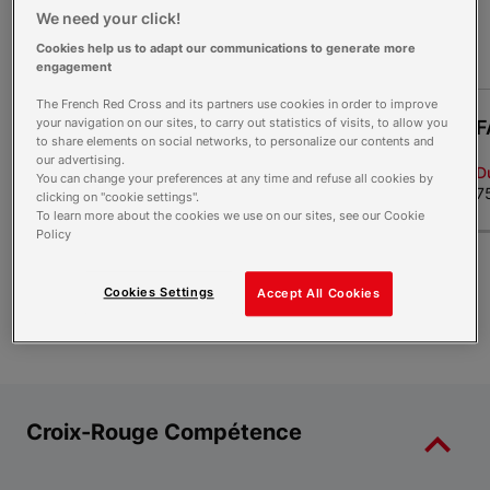
Formations courtes : monter en
We need your click!
compétences
Cookies help us to adapt our communications to generate more
engagement
The French Red Cross and its partners use cookies in order to improve
your navigation on our sites, to carry out statistics of visits, to allow you
E-PSC > Premiers secours citoyen
F
to share elements on social networks, to personalize our contents and
(brevet de secourisme)
our advertising.
Durée
D
You can change your preferences at any time and refuse all cookies by
8 heures
7
clicking on "cookie settings".
To learn more about the cookies we use on our sites, see our Cookie
Policy
Item 1 of 4
Je découvre les formations
Cookies Settings
Accept All Cookies
Croix-Rouge Compétence