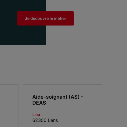
Je découvre le métier
Aide-soignant (AS) -
Auxi
DEAS
puér
DEA
Lieu
Lieu
62300 Lens
6200