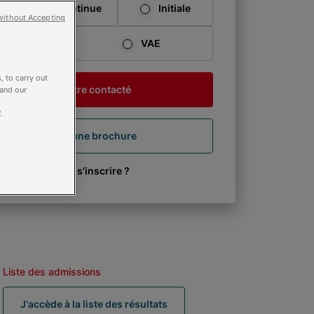
nce
Continue
Initiale
without Accepting
serelle
VAE
, to carry out
Je souhaite être contacté
 and our
.
Je télécharge une brochure
Comment s'inscrire ?
Liste des admissions
J'accède à la liste des résultats