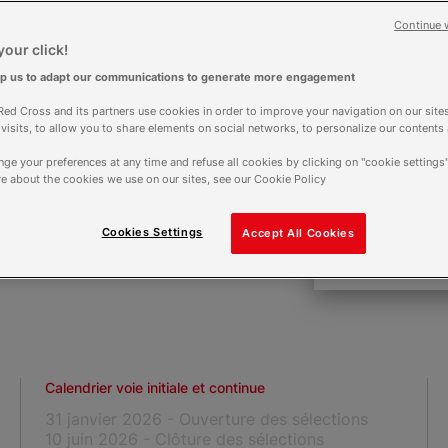
bac
Alterna
Continue 
our click!
Pas
lp us to adapt our communications to generate more engagement
ed Cross and its partners use cookies in order to improve your navigation on our sites
f visits, to allow you to share elements on social networks, to personalize our contents
ge your preferences at any time and refuse all cookies by clicking on "cookie settings"
e about the cookies we use on our sites, see our Cookie Policy
Cookies Settings
Accept All Cookies
Calendrier voie initiale et continue
31 janvier 2026 - Ouverture des sélections
10 juin 2026 - Clôture des sélections