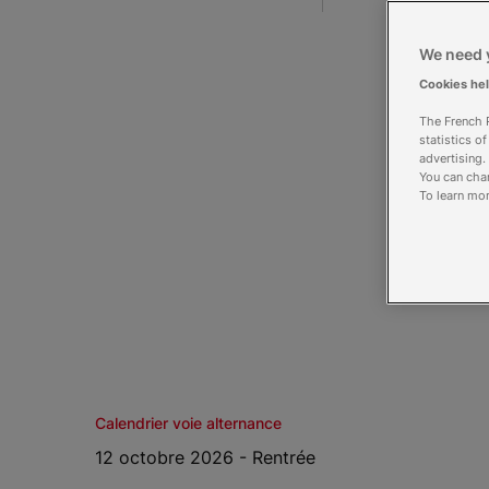
We need y
Cookies he
The French R
statistics o
advertising.
You can chan
To learn mor
Calendrier voie alternance
12 octobre 2026 - Rentrée