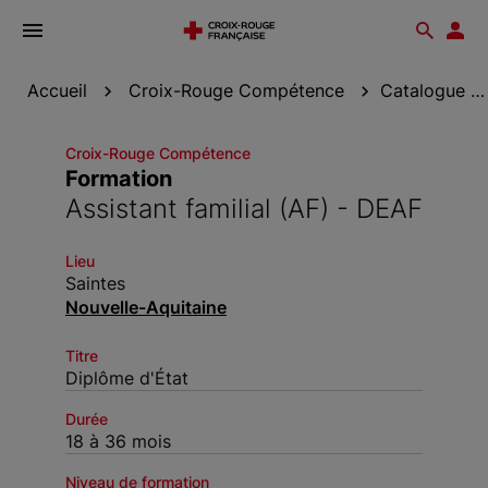
Ouvrir
Reche
Esp
le
don
menu
Accueil
Croix-Rouge Compétence
Catalogue de formation
Croix-Rouge Compétence
Formation
Assistant familial (AF) - DEAF
Lieu
Saintes
Nouvelle-Aquitaine
Titre
Diplôme d'État
Durée
18 à 36 mois
Niveau de formation