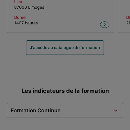
Lieu
87000 Limoges
Durée
D
1407 heures
2
Item 1 of 6
J'accède au catalogue de formation
Les indicateurs de la formation
Formation Continue