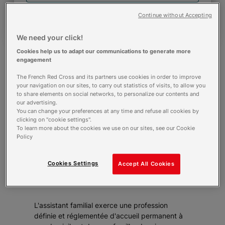
Comment s'inscrire ?
Continue without Accepting
We need your click!
Cookies help us to adapt our communications to generate more
engagement
The French Red Cross and its partners use cookies in order to improve
Liste des admissions
your navigation on our sites, to carry out statistics of visits, to allow you
to share elements on social networks, to personalize our contents and
our advertising.
J'accède à la liste des résultats
You can change your preferences at any time and refuse all cookies by
clicking on "cookie settings".
To learn more about the cookies we use on our sites, see our Cookie
Policy
Cookies Settings
Accept All Cookies
Description
L'assistant familial exerce une profession
définie et réglementée d'accueil permanent à