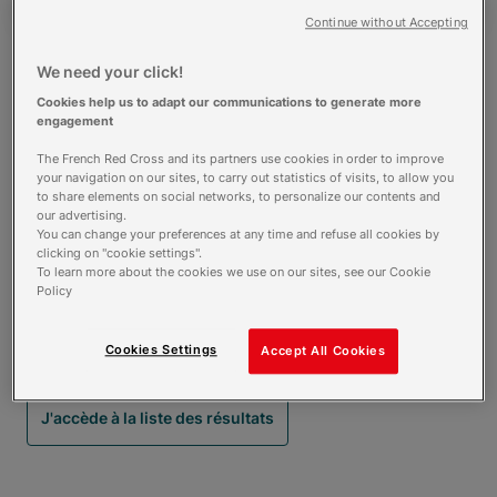
Continue without Accepting
We need your click!
Cookies help us to adapt our communications to generate more
Calendrier voie initiale et continue
engagement
1 juin 2026 - Ouverture des sélections
The French Red Cross and its partners use cookies in order to improve
20 septembre 2026 - Clôture des sélections
your navigation on our sites, to carry out statistics of visits, to allow you
24 septembre 2026 - Rentrée
to share elements on social networks, to personalize our contents and
our advertising.
You can change your preferences at any time and refuse all cookies by
Calendrier formation à distance
clicking on "cookie settings".
To learn more about the cookies we use on our sites, see our Cookie
1 octobre 2026 - Clôture des sélections
Policy
1 octobre 2026 - Rentrée
Cookies Settings
Accept All Cookies
Liste des admissions
J'accède à la liste des résultats