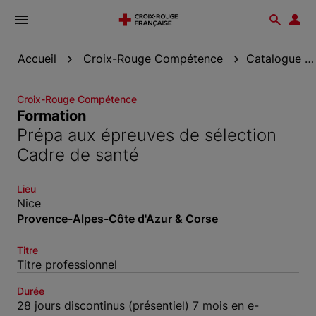
Ouvrir
Reche
Esp
le
don
menu
Accueil
Croix-Rouge Compétence
Catalogue de formation
Croix-Rouge Compétence
Formation
Prépa aux épreuves de sélection
Cadre de santé
Lieu
Nice
Provence-Alpes-Côte d'Azur & Corse
Titre
Titre professionnel
Durée
28 jours discontinus (présentiel) 7 mois en e-