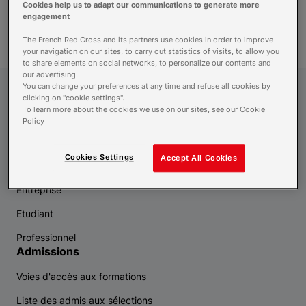
Cookies help us to adapt our communications to generate more
recherche
engagement
The French Red Cross and its partners use cookies in order to improve
your navigation on our sites, to carry out statistics of visits, to allow you
to share elements on social networks, to personalize our contents and
our advertising.
You can change your preferences at any time and refuse all cookies by
Croix-Rouge Compétence
clicking on "cookie settings".
To learn more about the cookies we use on our sites, see our Cookie
Policy
Vous êtes
Cookies Settings
Accept All Cookies
Demandeur d'emploi
Entreprise
Etudiant
Professionnel
Admissions
Voies d'accès aux formations
Liste des admis aux sélections