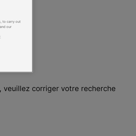
, to carry out
 and our
.
 veuillez corriger votre recherche