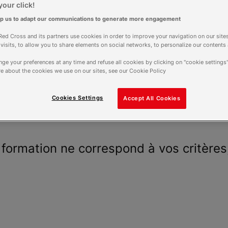
our click!
lp us to adapt our communications to generate more engagement
ed Cross and its partners use cookies in order to improve your navigation on our sites
f visits, to allow you to share elements on social networks, to personalize our contents
ge your preferences at any time and refuse all cookies by clicking on "cookie settings"
e about the cookies we use on our sites, see our Cookie Policy
Cookies Settings
Accept All Cookies
formation ne correspond à vos critères,