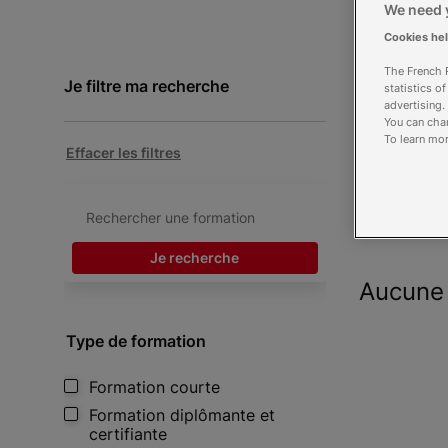
We need y
Cookies he
The French R
Je filtre ma recherche
statistics o
advertising.
You can chan
To learn mor
Effacer les filtres
Je recherche
Aucune 
Type de formation
Formation courte
Formation diplômante et
certifiante