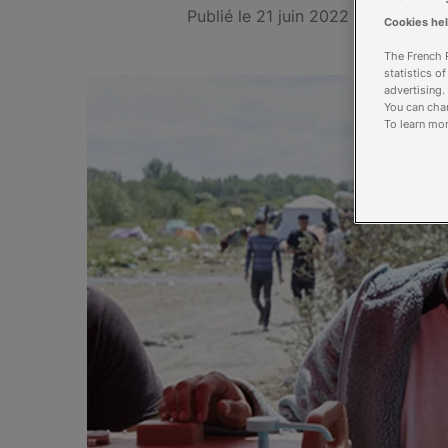
Publié le 21 juin 2022
Cookies he
The French R
statistics o
advertising.
You can chan
To learn mor