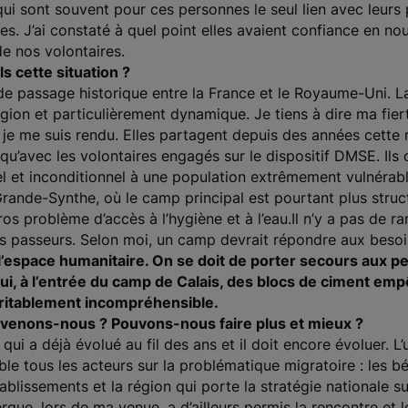
qui sont souvent pour ces personnes le seul lien avec leur
les. J’ai constaté à quel point elles avaient confiance en n
de nos volontaires.
s cette situation ?
de passage historique entre la France et le Royaume-Uni. L
égion et particulièrement dynamique. Je tiens à dire ma fie
je me suis rendu. Elles partagent depuis des années cette r
qu’avec les volontaires engagés sur le dispositif DMSE. Ils
l et inconditionnel à une population extrêmement vulnérable
Grande-Synthe, où le camp principal est pourtant plus struct
 gros problème d’accès à l’hygiène et à l’eau.Il n’y a pas d
es passeurs. Selon moi, un camp devrait répondre aux besoi
 l’espace humanitaire. On se doit de porter secours aux 
hui, à l’entrée du camp de Calais, des blocs de ciment em
éritablement incompréhensible.
venons-nous ? Pouvons-nous faire plus et mieux ?
ui a déjà évolué au fil des ans et il doit encore évoluer. L’
mble tous les acteurs sur la problématique migratoire : les 
blissements et la région qui porte la stratégie nationale sur
rque, lors de ma venue, a d’ailleurs permis la rencontre et 