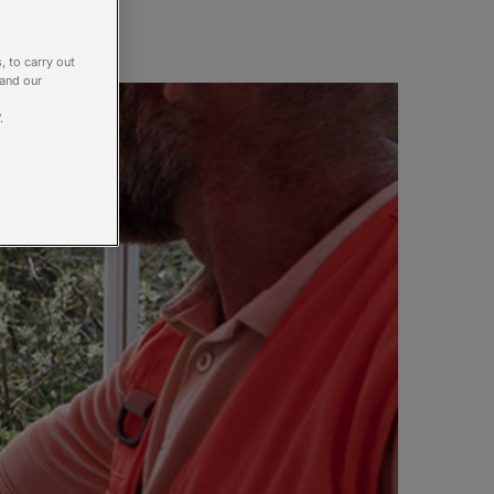
, to carry out
 and our
.