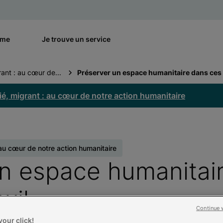
rme
Je trouve un service
ant : au cœur de...
Préserver un espace humanitaire dans ces 
ié, migrant : au cœur de notre action humanitaire
 au cœur de notre action humanitaire
un espace humanitai
xil
Continue 
our click!