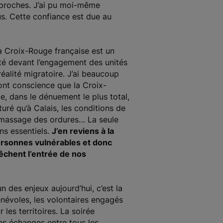
s proches. J’ai pu moi-même
ous. Cette confiance est due au
a Croix-Rouge française est un
rté devant l’engagement des unités
éalité migratoire. J’ai beaucoup
 ont conscience que la Croix-
, dans le dénuement le plus total,
uré qu’à Calais, les conditions de
e ramassage des ordures… La seule
ns essentiels.
J’en reviens à la
personnes vulnérables et donc
pêchent l’entrée de nos
un des enjeux aujourd’hui, c’est la
bénévoles, les volontaires engagés
 les territoires. La soirée
les échanges entre tous les