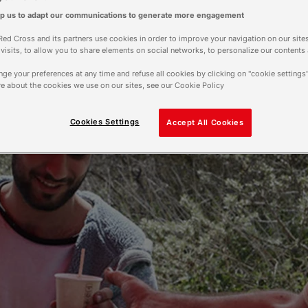
lp us to adapt our communications to generate more engagement
ed Cross and its partners use cookies in order to improve your navigation on our sites
f visits, to allow you to share elements on social networks, to personalize our contents
ge your preferences at any time and refuse all cookies by clicking on "cookie settings"
e about the cookies we use on our sites, see our Cookie Policy
Cookies Settings
Accept All Cookies