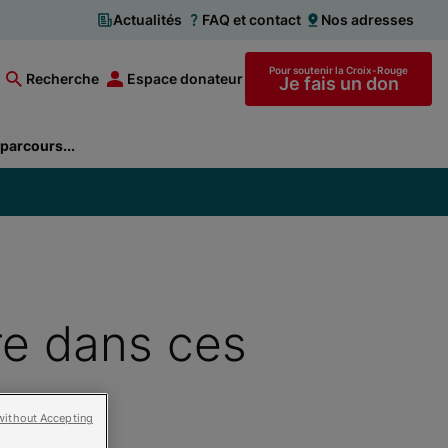
Actualités
FAQ et contact
Nos adresses
Pour soutenir la Croix-Rouge
Recherche
Espace donateur
Je fais un don
parcours...
re dans ces
without Accepting