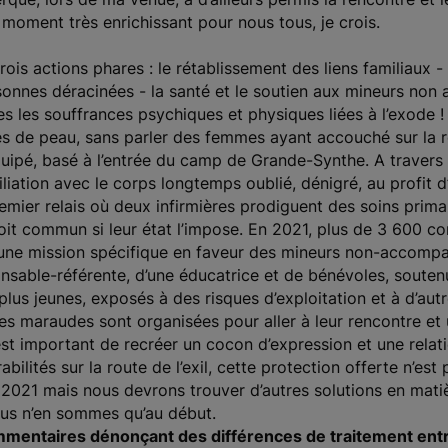
n moment très enrichissant pour nous tous, je crois.
ois actions phares : le rétablissement des liens familiaux - 
sonnes déracinées - la santé et le soutien aux mineurs no
tes les souffrances psychiques et physiques liées à l’exode 
es de peau, sans parler des femmes ayant accouché sur la rou
uipé, basé à l’entrée du camp de Grande-Synthe. A travers 
iation avec le corps longtemps oublié, dénigré, au profit d’u
ier relais où deux infirmières prodiguent des soins primair
roit commun si leur état l’impose. En 2021, plus de 3 600 co
 une mission spécifique en faveur des mineurs non-accomp
able-référente, d’une éducatrice et de bénévoles, soutenu
plus jeunes, exposés à des risques d’exploitation et à d’aut
s maraudes sont organisées pour aller à leur rencontre et 
l est important de recréer un cocon d’expression et une relat
ilités sur la route de l’exil, cette protection offerte n’est 
2021 mais nous devrons trouver d’autres solutions en matiè
ous n’en sommes qu’au début.
entaires dénonçant des différences de traitement entr