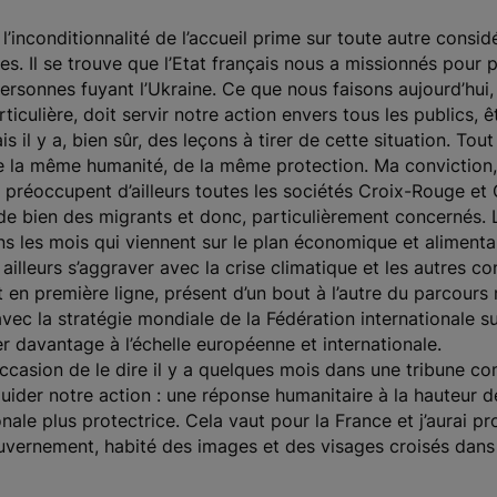
l’inconditionnalité de l’accueil prime sur toute autre consi
utres. Il se trouve que l’Etat français nous a missionnés pou
onnes fuyant l’Ukraine. Ce que nous faisons aujourd’hui, 
ticulière, doit servir notre action envers tous les publics, ê
is il y a, bien sûr, des leçons à tirer de cette situation. T
de la même humanité, de la même protection. Ma conviction, 
s préoccupent d’ailleurs toutes les sociétés Croix-Rouge e
de bien des migrants et donc, particulièrement concernés. 
ns les mois qui viennent sur le plan économique et alimentai
illeurs s’aggraver avec la crise climatique et les autres co
en première ligne, présent d’un bout à l’autre du parcours 
vec la stratégie mondiale de la Fédération internationale 
 davantage à l’échelle européenne et internationale.
’occasion de le dire il y a quelques mois dans une tribune
guider notre action : une réponse humanitaire à la hauteur 
ionale plus protectrice. Cela vaut pour la France et j’aurai 
vernement, habité des images et des visages croisés dans