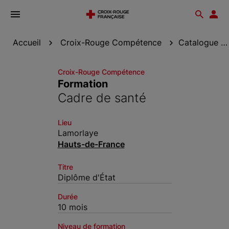
Ouvrir
Reche
Esp
le
don
menu
Accueil
Croix-Rouge Compétence
Catalogue de formation
Croix-Rouge Compétence
Formation
Cadre de santé
Lieu
Lamorlaye
Hauts-de-France
Titre
Diplôme d'État
Durée
10 mois
Niveau de formation