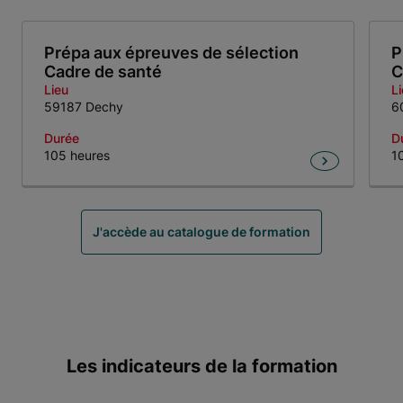
Prépa aux épreuves de sélection
P
Cadre de santé
C
Lieu
L
59187 Dechy
6
Durée
D
105 heures
1
Item 1 of 3
J'accède au catalogue de formation
Les indicateurs de la formation