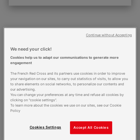
Continue without Accepting
Calendrier voie initiale et continue
14 novembre 2025 - Ouverture des sélections
We need your click!
15 février 2026 - Clôture des sélections
13 mai 2026 - Publication des admissions
Cookies help us to adapt our communications to generate more
engagement
1 septembre 2026 - Rentrée
The French Red Cross and its partners use cookies in order to improve
your navigation on our sites, to carry out statistics of visits, to allow you
Liste des admissions
to share elements on social networks, to personalize our contents and
our advertising.
J'accède à la liste des résultats
You can change your preferences at any time and refuse all cookies by
clicking on "cookie settings".
To learn more about the cookies we use on our sites, see our Cookie
Policy
Cookies Settings
Accept All Cookies
Description