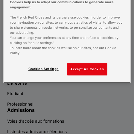
Cookies help us to adapt our communications to generate more
recherche
engagement
The French Red Cross and its partners use cookies in order to improve
your navigation on our sites, to carry out statistics of visits, to allow you
to share elements on social networks, to personalize our contents and
our advertising.
You can change your preferences at any time and refuse all cookies by
Croix-Rouge Compétence
clicking on "cookie settings".
To learn more about the cookies we use on our sites, see our Cookie
Policy
Vous êtes
Cookies Settings
Accept All Cookies
Demandeur d'emploi
Entreprise
Etudiant
Professionnel
Admissions
Voies d'accès aux formations
Liste des admis aux sélections