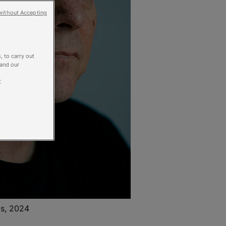
without Accepting
, to carry out
 and our
.
is, 2024