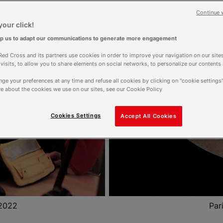
Continue 
our click!
lp us to adapt our communications to generate more engagement
ed Cross and its partners use cookies in order to improve your navigation on our sites
f visits, to allow you to share elements on social networks, to personalize our contents
ge your preferences at any time and refuse all cookies by clicking on "cookie settings"
e about the cookies we use on our sites, see our Cookie Policy
Cookies Settings
Accept All Cookies
 2022
Par