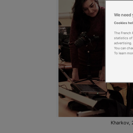
We need y
Cookies he
The French R
statistics o
advertising.
You can chan
To learn mor
Kharkov,