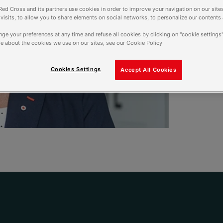
Alors que les négociati
ed Cross and its partners use cookies in order to improve your navigation on our sites
f visits, to allow you to share elements on social networks, to personalize our contents
tous les espoirs, notre p
dans le journal La Tribu
ge your preferences at any time and refuse all cookies by clicking on "cookie settings"
de ce conflit au plus vi
e about the cookies we use on our sites, see our Cookie Policy
Au nom de l’humanité, “u
Cookies Settings
Accept All Cookies
6 octobre 2025