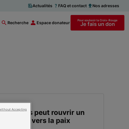
Actualités
FAQ et contact
Nos adresses
Pour soutenir la Croix-Rouge
Recherche
Espace donateur
Je fais un don
without Accepting
 violences peut rouvrir un
ignité et vers la paix