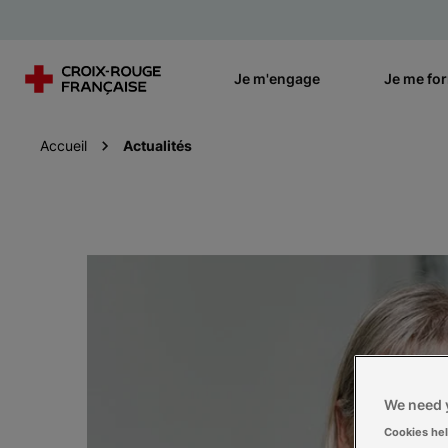
Je m'engage
Je me fo
Accueil
Actualités
We need y
Cookies he