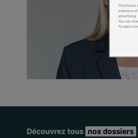
The French R
statistics o
advertising.
You can chan
To learn mor
Découvrez tous
nos dossiers