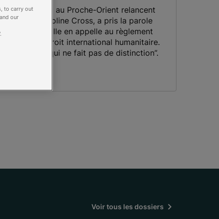
ons d’un accord au Proche-Orient relancent
, to carry out
 and our
résidente, Caroline Cross, a pris la parole
ne Dimanche. Elle en appelle au règlement
.
te au nom du Droit international humanitaire.
ne humanité qui ne fait pas de distinction”.
Voir tous les dossiers