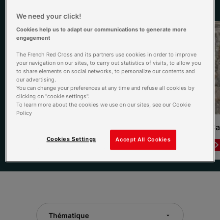
Voir tous les dossiers
We need your click!
Cookies help us to adapt our communications to generate more
engagement
The French Red Cross and its partners use cookies in order to improve
your navigation on our sites, to carry out statistics of visits, to allow you
to share elements on social networks, to personalize our contents and
our advertising.
You can change your preferences at any time and refuse all cookies by
clicking on "cookie settings".
To learn more about the cookies we use on our sites, see our Cookie
Policy
L’Été qui sauve
Ca
Cookies Settings
Accept All Cookies
Lire le dossier
Item 1 of 3
Thématique