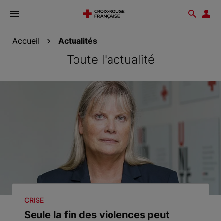
Ouvrir
Reche
Esp
le
don
menu
Accueil
Actualités
Toute l'actualité
CRISE
Seule la fin des violences peut