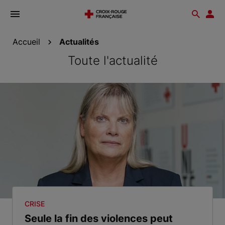
Ouvrir
Reche
Esp
le
don
menu
Accueil
Actualités
Toute l'actualité
CRISE
Seule la fin des violences peut