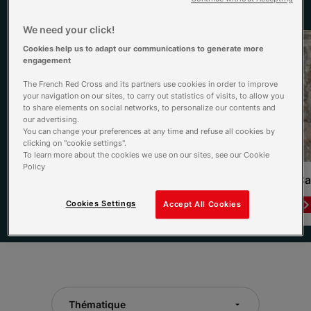
Voir tous les dossiers
We need your click!
Cookies help us to adapt our communications to generate more
engagement
The French Red Cross and its partners use cookies in order to improve
your navigation on our sites, to carry out statistics of visits, to allow you
to share elements on social networks, to personalize our contents and
our advertising.
You can change your preferences at any time and refuse all cookies by
clicking on "cookie settings".
To learn more about the cookies we use on our sites, see our Cookie
Policy
L’Été qui sauve
Ca
Lire le dossier
Cookies Settings
Accept All Cookies
Item 1 of 3
Thématique