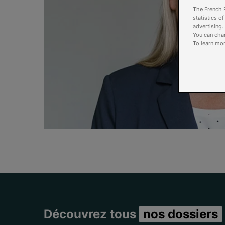
The French R
statistics o
advertising.
You can chan
To learn mor
Découvrez tous
nos dossiers