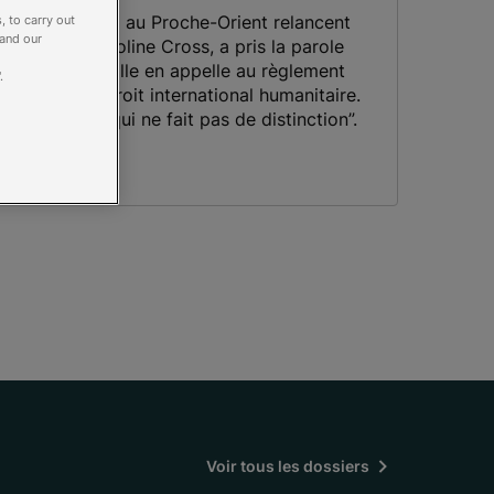
ons d’un accord au Proche-Orient relancent
, to carry out
 and our
résidente, Caroline Cross, a pris la parole
ne Dimanche. Elle en appelle au règlement
.
te au nom du Droit international humanitaire.
ne humanité qui ne fait pas de distinction”.
Voir tous les dossiers