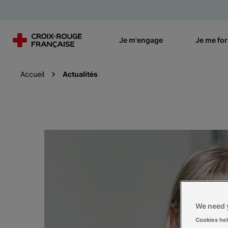
Je m'engage
Je me fo
Accueil
Actualités
We need y
Cookies he