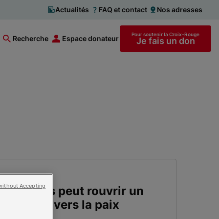
Actualités
FAQ et contact
Nos adresses
Pour soutenir la Croix-Rouge
Recherche
Espace donateur
Je fais un don
without Accepting
 violences peut rouvrir un
ignité et vers la paix