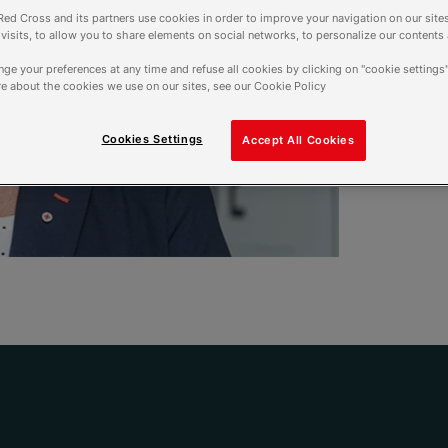
Alors que les négociati
ed Cross and its partners use cookies in order to improve your navigation on our sites
f visits, to allow you to share elements on social networks, to personalize our contents
tous les espoirs, notre p
dans le journal La Tribu
ge your preferences at any time and refuse all cookies by clicking on "cookie settings"
de ce conflit au plus vi
e about the cookies we use on our sites, see our Cookie Policy
Au nom de l’humanité, “u
Cookies Settings
Accept All Cookies
6 octobre 2025