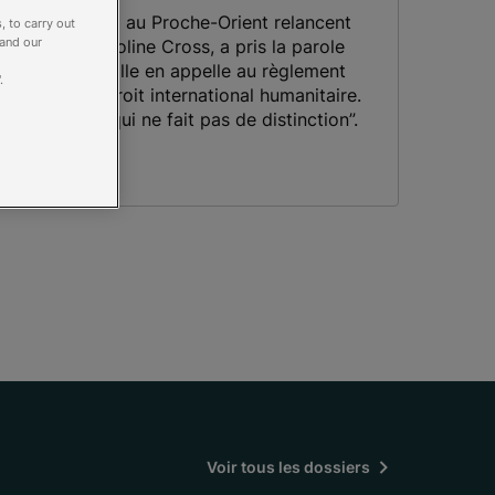
ons d’un accord au Proche-Orient relancent
, to carry out
 and our
résidente, Caroline Cross, a pris la parole
ne Dimanche. Elle en appelle au règlement
.
te au nom du Droit international humanitaire.
ne humanité qui ne fait pas de distinction”.
Voir tous les dossiers