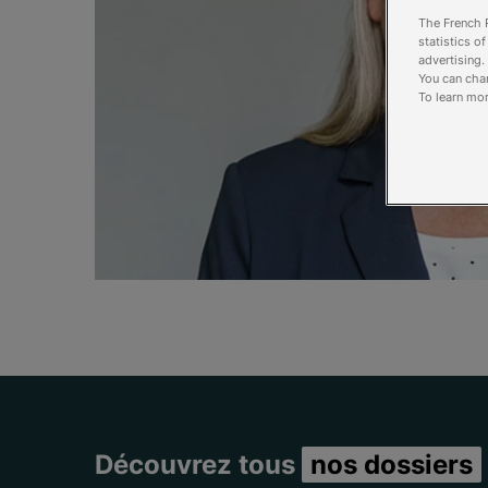
The French R
statistics o
advertising.
You can chan
To learn mor
Découvrez tous
nos dossiers