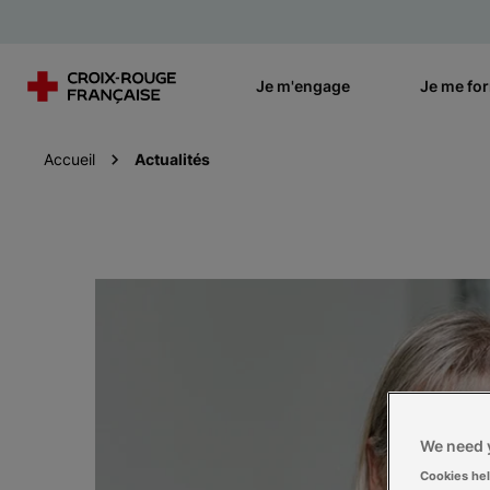
Je m'engage
Je me fo
Accueil
Actualités
We need y
Cookies he