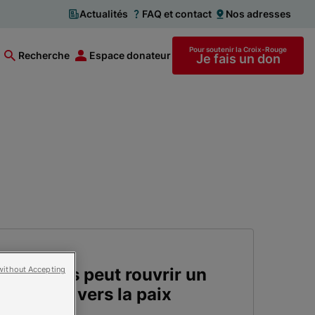
Actualités
FAQ et contact
Nos adresses
Pour soutenir la Croix-Rouge
Recherche
Espace donateur
Je fais un don
 violences peut rouvrir un
without Accepting
ignité et vers la paix