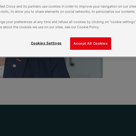
Alors que les négociati
ed Cross and its partners use cookies in order to improve your navigation on our sites
f visits, to allow you to share elements on social networks, to personalize our contents
tous les espoirs, notre p
dans le journal La Tribu
ge your preferences at any time and refuse all cookies by clicking on "cookie settings"
de ce conflit au plus vi
e about the cookies we use on our sites, see our Cookie Policy
Au nom de l’humanité, “u
Cookies Settings
Accept All Cookies
6 octobre 2025