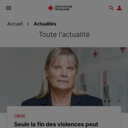
Ouvrir
Reche
Esp
le
don
menu
Accueil
Actualités
Toute l'actualité
CRISE
Seule la fin des violences peut