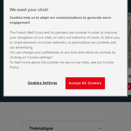
Voir tous les dossiers
We need your click!
Cookies help us to adapt our communications to generate more
engagement
The French Red Cross and its partners use cookies in order to improve
your navigation on our sites, to carry out statistics of visits, to allow you
to share elements on social networks, to personalize our contents and
our advertising.
You can change your preferences at any time and refuse all cookies by
clicking on "cookie settings".
To learn more about the cookies we use on our sites, see our Cookie
Policy
L’Été qui sauve
Ca
Cookies Settings
Accept All Cookies
Lire le dossier
Item 1 of 3
Thématique