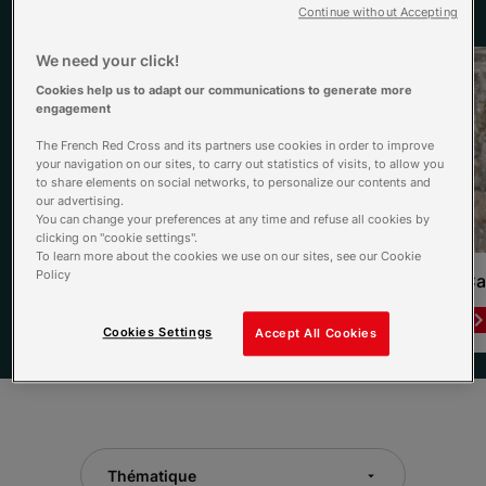
Continue without Accepting
Voir tous les dossiers
We need your click!
Cookies help us to adapt our communications to generate more
engagement
The French Red Cross and its partners use cookies in order to improve
your navigation on our sites, to carry out statistics of visits, to allow you
to share elements on social networks, to personalize our contents and
our advertising.
You can change your preferences at any time and refuse all cookies by
clicking on "cookie settings".
To learn more about the cookies we use on our sites, see our Cookie
Policy
L’Été qui sauve
Ca
Lire le dossier
Cookies Settings
Accept All Cookies
Item 1 of 3
Thématique