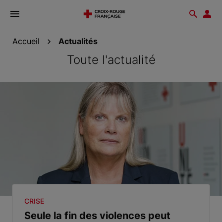
Ouvrir
Reche
Esp
le
don
menu
Accueil
Actualités
Toute l'actualité
CRISE
Seule la fin des violences peut