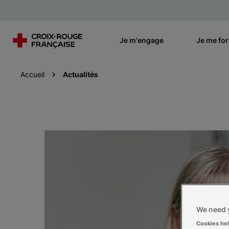
Je m'engage
Je me fo
Accueil
Actualités
We need y
Cookies he