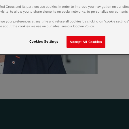
Alors que les négociati
ed Cross and its partners use cookies in order to improve your navigation on our sites
tous les espoirs, notre p
f visits, to allow you to share elements on social networks, to personalize our contents
dans le journal La Tribu
ge your preferences at any time and refuse all cookies by clicking on "cookie settings"
de ce conflit au plus vi
e about the cookies we use on our sites, see our Cookie Policy
Au nom de l’humanité, “u
Cookies Settings
Accept All Cookies
6 octobre 2025