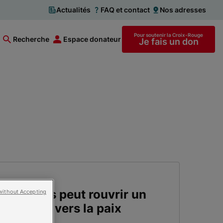
Actualités
FAQ et contact
Nos adresses
Pour soutenir la Croix-Rouge
Recherche
Espace donateur
Je fais un don
 violences peut rouvrir un
without Accepting
ignité et vers la paix