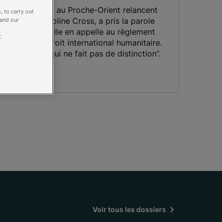
ons d’un accord au Proche-Orient relancent
, to carry out
résidente, Caroline Cross, a pris la parole
 and our
ne Dimanche. Elle en appelle au règlement
.
te au nom du Droit international humanitaire.
ne humanité qui ne fait pas de distinction”.
Voir tous les dossiers