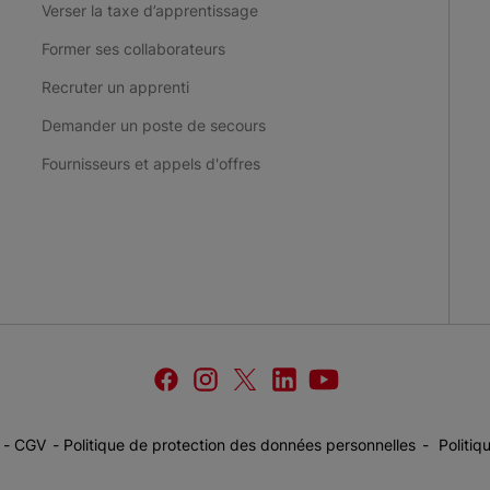
Verser la taxe d’apprentissage
Former ses collaborateurs
Recruter un apprenti
Demander un poste de secours
Fournisseurs et appels d'offres
facebook
instagram
twitter
linkedin
youtube
Croix-
Croix-
Croix-
Croix-
Croix-
Rouge
Rouge
Rouge
Rouge
Rouge
française
française
française
française
française
CGV
Politique de protection des données personnelles
Politiq