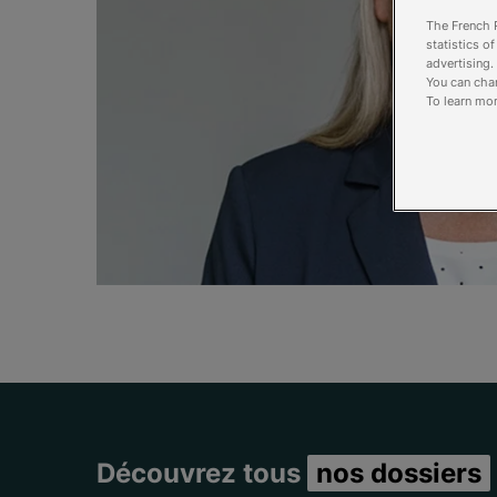
The French R
statistics o
advertising.
You can chan
To learn mor
Découvrez tous
nos dossiers