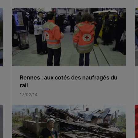
Rennes : aux cotés des naufragés du
rail
17/02/14