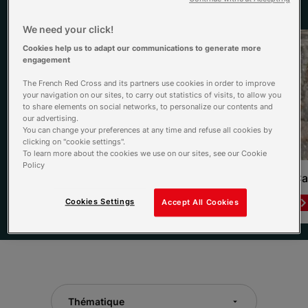
Voir tous les dossiers
We need your click!
Cookies help us to adapt our communications to generate more
engagement
The French Red Cross and its partners use cookies in order to improve
your navigation on our sites, to carry out statistics of visits, to allow you
to share elements on social networks, to personalize our contents and
our advertising.
You can change your preferences at any time and refuse all cookies by
clicking on "cookie settings".
To learn more about the cookies we use on our sites, see our Cookie
Policy
L’Été qui sauve
Ca
Lire le dossier
Cookies Settings
Accept All Cookies
Item 1 of 3
Thématique