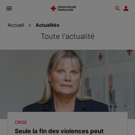
Ouvrir
Reche
Esp
le
don
menu
Accueil
Actualités
Toute l'actualité
CRISE
Seule la fin des violences peut