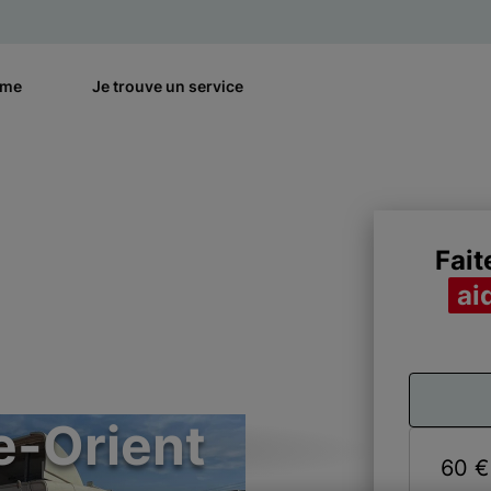
rme
Je trouve un service
Fait
ai
e-Orient
Je donne 
60 €