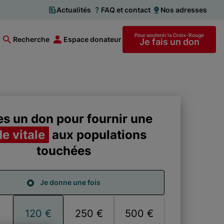
Actualités
FAQ et contact
Nos adresses
Pour soutenir la Croix-Rouge
Recherche
Espace donateur
Je fais un don
es un don pour fournir une
de vitale
aux populations
touchées
Je donne une fois
une fois
120 €
250 €
500 €