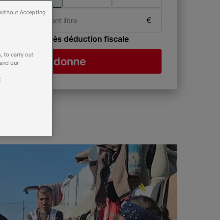
ibre
without Accepting
€
Soit
30 €
après déduction fiscale
, to carry out
Je donne
 and our
.