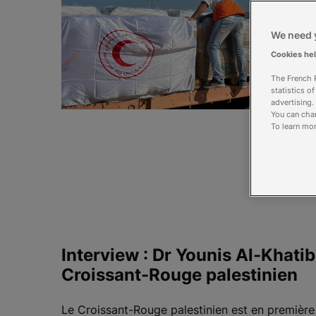
We need y
Cookies he
The French R
statistics o
advertising.
You can chan
To learn mor
Interview : Dr Younis Al-Khatib
Croissant-Rouge palestinien
Le Croissant-Rouge palestinien est en première 