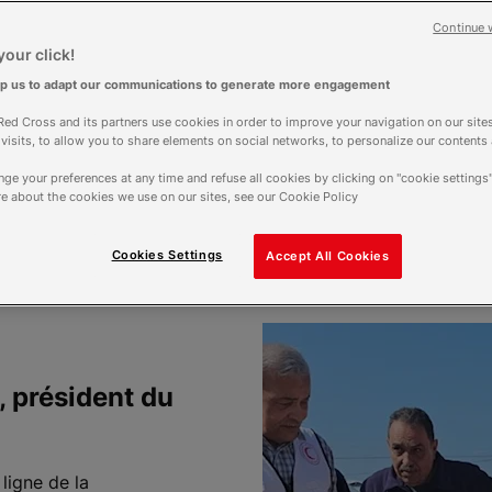
Montant l
Continue 
our click!
lp us to adapt our communications to generate more engagement
ed Cross and its partners use cookies in order to improve your navigation on our sites
f visits, to allow you to share elements on social networks, to personalize our contents
ge your preferences at any time and refuse all cookies by clicking on "cookie settings"
e about the cookies we use on our sites, see our Cookie Policy
Cookies Settings
Accept All Cookies
, président du
ligne de la